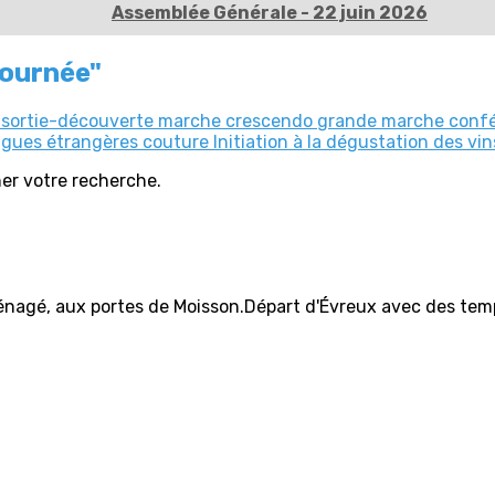
Assemblée Générale - 22 juin 2026
journée"
o
sortie-découverte
marche crescendo
grande marche
conf
ngues étrangères
couture
Initiation à la dégustation des vi
iner votre recherche.
nagé, aux portes de Moisson.Départ d'Évreux avec des tempé