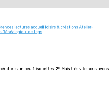
érences
lectures
accueil
loisirs & créations
Atelier-
ns
Généalogie
+ de tags
ratures un peu frisquettes, 2⁰. Mais très vite nous avons