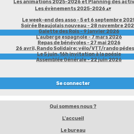
Les animations 2025-2026 et Planning des activ
Les évènements 2025-2026
▴
▾
Le week-end des asso - 5 et 6 septembre 202
Soirée Beaujolais nouveau - 28 novembre 20
Galette des Rois - 9 janvier 2026
L'auberge espagnole - 7 mars 2026
Repas de bénévoles - 27 mai 2026
26 avril, Rando Solidaire: vélo/VTT/rando péde
Le 5 juin, 16h invitation à la poésie
Assemblée Générale - 22 juin 2026
Se connecter
Qui sommes nous ?
L'accueil
Le bureau