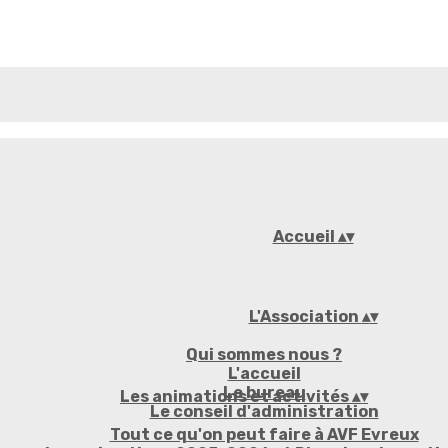
Accueil
▴
▾
L'Association
▴
▾
Qui sommes nous ?
L'accueil
Le bureau
Les animations et activités
▴
▾
Le conseil d'administration
Tout ce qu'on peut faire à AVF Evreux