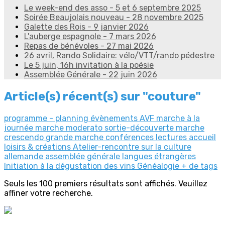
Le week-end des asso - 5 et 6 septembre 2025
Soirée Beaujolais nouveau - 28 novembre 2025
Galette des Rois - 9 janvier 2026
L'auberge espagnole - 7 mars 2026
Repas de bénévoles - 27 mai 2026
26 avril, Rando Solidaire: vélo/VTT/rando pédestre
Le 5 juin, 16h invitation à la poésie
Assemblée Générale - 22 juin 2026
Article(s) récent(s) sur "couture"
programme - planning
évènements AVF
marche à la
journée
marche moderato
sortie-découverte
marche
crescendo
grande marche
conférences
lectures
accueil
loisirs & créations
Atelier-rencontre sur la culture
allemande
assemblée générale
langues étrangères
Initiation à la dégustation des vins
Généalogie
+ de tags
Seuls les 100 premiers résultats sont affichés. Veuillez
affiner votre recherche.