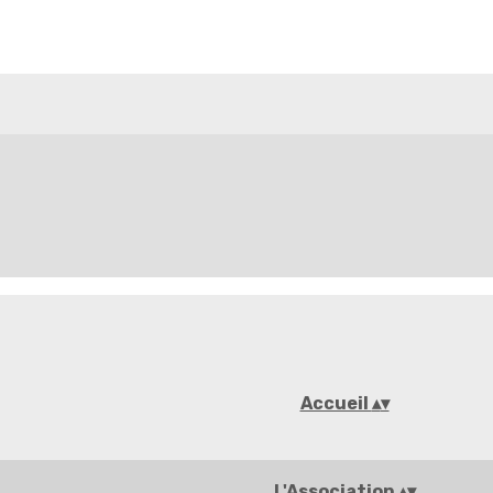
Accueil
▴
▾
L'Association
▴
▾