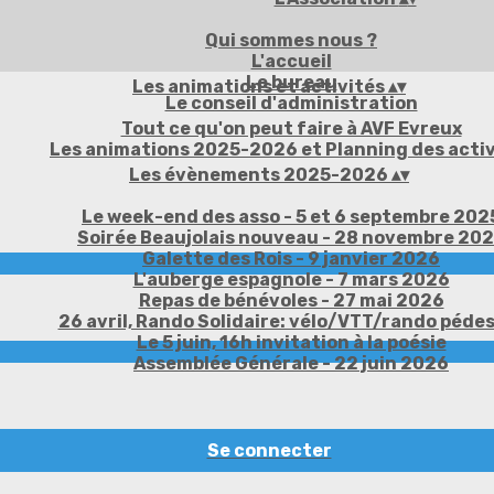
Qui sommes nous ?
L'accueil
Le bureau
Les animations et activités
▴
▾
Le conseil d'administration
Tout ce qu'on peut faire à AVF Evreux
Les animations 2025-2026 et Planning des activ
Les évènements 2025-2026
▴
▾
Le week-end des asso - 5 et 6 septembre 202
Soirée Beaujolais nouveau - 28 novembre 20
Galette des Rois - 9 janvier 2026
L'auberge espagnole - 7 mars 2026
Repas de bénévoles - 27 mai 2026
26 avril, Rando Solidaire: vélo/VTT/rando péde
Le 5 juin, 16h invitation à la poésie
Assemblée Générale - 22 juin 2026
Se connecter