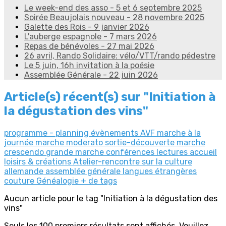
Le week-end des asso - 5 et 6 septembre 2025
Soirée Beaujolais nouveau - 28 novembre 2025
Galette des Rois - 9 janvier 2026
L'auberge espagnole - 7 mars 2026
Repas de bénévoles - 27 mai 2026
26 avril, Rando Solidaire: vélo/VTT/rando pédestre
Le 5 juin, 16h invitation à la poésie
Assemblée Générale - 22 juin 2026
Article(s) récent(s) sur "Initiation à
la dégustation des vins"
programme - planning
évènements AVF
marche à la
journée
marche moderato
sortie-découverte
marche
crescendo
grande marche
conférences
lectures
accueil
loisirs & créations
Atelier-rencontre sur la culture
allemande
assemblée générale
langues étrangères
couture
Généalogie
+ de tags
Aucun article pour le tag "Initiation à la dégustation des
vins"
Seuls les 100 premiers résultats sont affichés. Veuillez