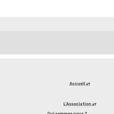
Accueil
▴
▾
L'Association
▴
▾
Qui sommes nous ?