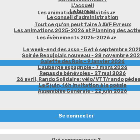
L'accueil
Le bureau
Les animations et activités
▴
▾
Le conseil d'administration
Tout ce qu'on peut faire à AVF Evreux
Les animations 2025-2026 et Planning des activ
Les évènements 2025-2026
▴
▾
Le week-end des asso - 5 et 6 septembre 202
Soirée Beaujolais nouveau - 28 novembre 20
Galette des Rois - 9 janvier 2026
L'auberge espagnole - 7 mars 2026
Repas de bénévoles - 27 mai 2026
26 avril, Rando Solidaire: vélo/VTT/rando péde
Le 5 juin, 16h invitation à la poésie
Assemblée Générale - 22 juin 2026
Se connecter
Qui sommes nous ?