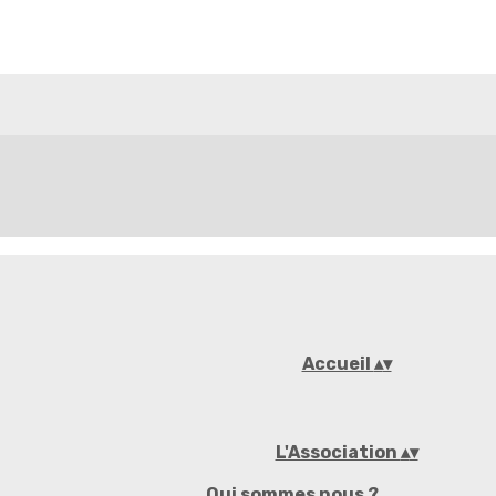
Accueil
▴
▾
L'Association
▴
▾
Qui sommes nous ?