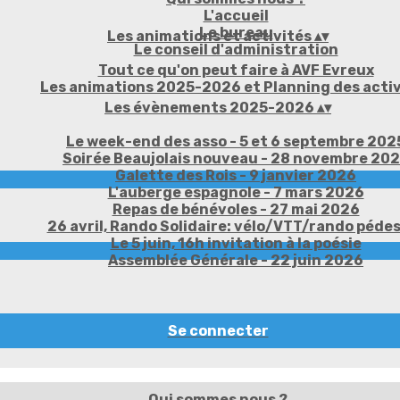
L'accueil
Le bureau
Les animations et activités
▴
▾
Le conseil d'administration
Tout ce qu'on peut faire à AVF Evreux
Les animations 2025-2026 et Planning des activ
Les évènements 2025-2026
▴
▾
Le week-end des asso - 5 et 6 septembre 202
Soirée Beaujolais nouveau - 28 novembre 20
Galette des Rois - 9 janvier 2026
L'auberge espagnole - 7 mars 2026
Repas de bénévoles - 27 mai 2026
26 avril, Rando Solidaire: vélo/VTT/rando péde
Le 5 juin, 16h invitation à la poésie
Assemblée Générale - 22 juin 2026
Se connecter
Qui sommes nous ?