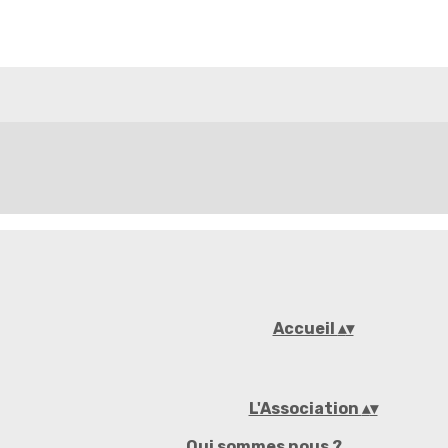
Accueil
▴
▾
L'Association
▴
▾
Qui sommes nous ?