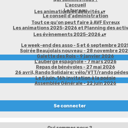
L'accueil
Le bureau
Les animations et activités
▴
▾
Le conseil d'administration
Tout ce qu'on peut faire à AVF Evreux
Les animations 2025-2026 et Planning des activ
Les évènements 2025-2026
▴
▾
Le week-end des asso - 5 et 6 septembre 202
Soirée Beaujolais nouveau - 28 novembre 20
Galette des Rois - 9 janvier 2026
L'auberge espagnole - 7 mars 2026
Repas de bénévoles - 27 mai 2026
26 avril, Rando Solidaire: vélo/VTT/rando péde
Le 5 juin, 16h invitation à la poésie
Assemblée Générale - 22 juin 2026
Se connecter
Qui sommes nous ?