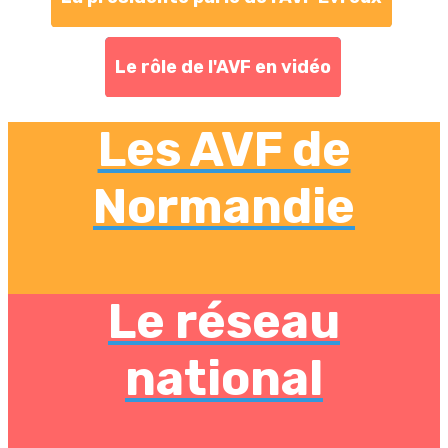
Le rôle de l'AVF en vidéo
Les AVF de
Normandie
Le réseau
national