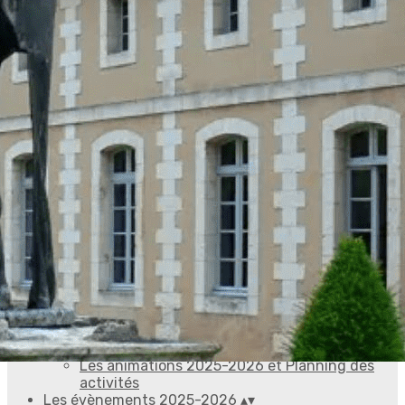
Exporter les lignes sélectionnées
Exporter toutes les colonnes
Exporter uniquement les colonnes affichées
Menu
Ajoutez un logo, un bouton, des réseaux sociaux
Cliquez pour éditer
Accueil
▴
▾
L'Association
▴
▾
Qui sommes nous ?
L'accueil
Le bureau
Le conseil d'administration
Les animations et activités
▴
▾
Tout ce qu'on peut faire à AVF Evreux
Les animations 2025-2026 et Planning des
activités
Les évènements 2025-2026
▴
▾